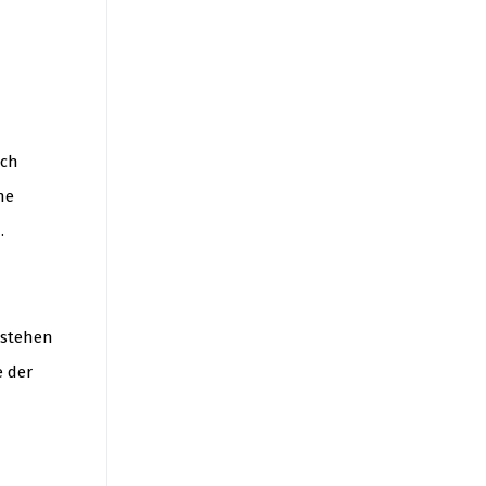
och
ne
.
tstehen
 der