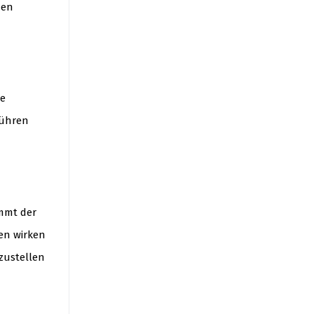
den
he
führen
ommt der
den wirken
zustellen