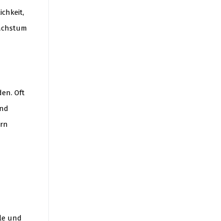
ichkeit,
Wachstum
en. Oft
und
ern
ile und