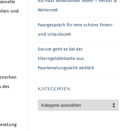
Als Paar miteinander reden – Herbst &
sionelle
Winterzeit
ollen und
Paargespräch für eine schöne Ferien-
und Urlaubszeit
Darum geht es bei der
Elterngelddebatte aus
Paarberatungssicht wirklich
Menschen
s des
KATEGORIEN
Kategorien
Beratung