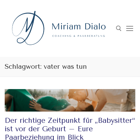
Skip
to
content
Search for:
Schlagwort:
vater was tun
Der richtige Zeitpunkt für „Babysitter“
ist vor der Geburt – Eure
Paarbeziehung im Blick