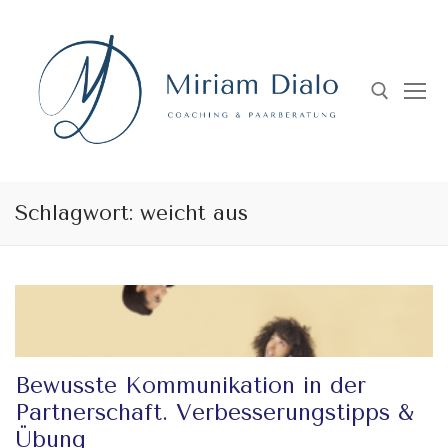
Skip
to
content
Search for:
Schlagwort:
weicht aus
Bewusste Kommunikation in der
Partnerschaft. Verbesserungstipps &
Übung