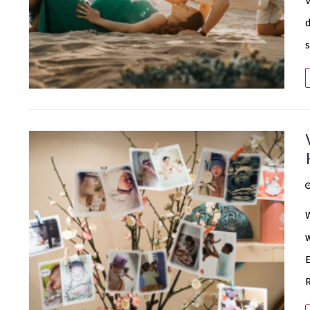
V
d
s
W
w
R