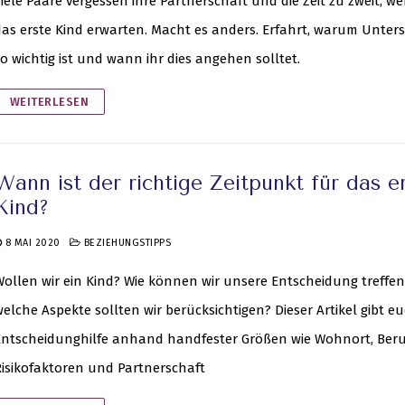
iele Paare vergessen ihre Partnerschaft und die Zeit zu zweit, we
as erste Kind erwarten. Macht es anders. Erfahrt, warum Unter
o wichtig ist und wann ihr dies angehen solltet.
WEITERLESEN
Wann ist der richtige Zeitpunkt für das e
Kind?
8 MAI 2020
BEZIEHUNGSTIPPS
ollen wir ein Kind? Wie können wir unsere Entscheidung treffe
elche Aspekte sollten wir berücksichtigen? Dieser Artikel gibt e
Entscheidunghilfe anhand handfester Größen wie Wohnort, Beru
isikofaktoren und Partnerschaft