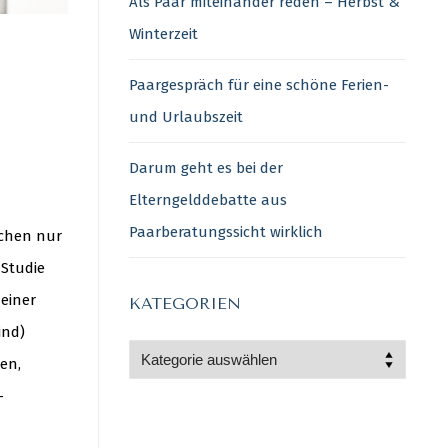
Als Paar miteinander reden – Herbst &
Winterzeit
Paargespräch für eine schöne Ferien-
und Urlaubszeit
Darum geht es bei der
Elterngelddebatte aus
Paarberatungssicht wirklich
echen nur
e Studie
einer
KATEGORIEN
ind)
Kategorien
en,
–