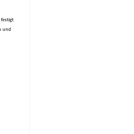
d
festigt
n und