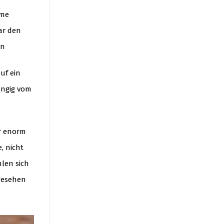
ame
ar den
en
uf ein
ängig vom
er enorm
, nicht
hlen sich
bgesehen