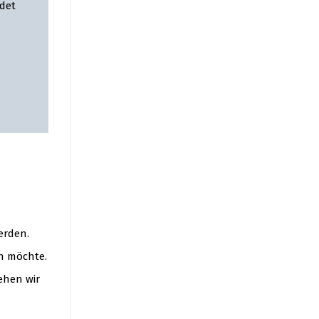
det
erden.
n möchte.
gehen wir