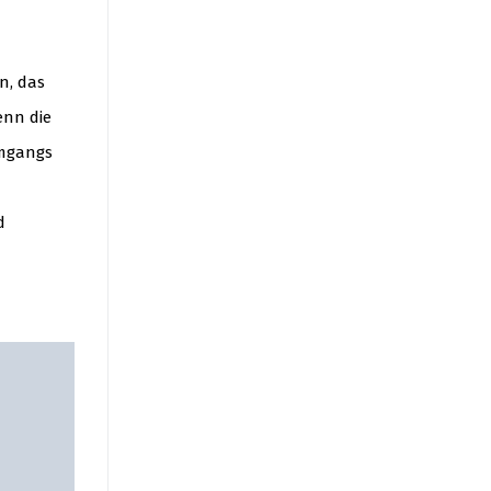
n, das
enn die
Umgangs
d