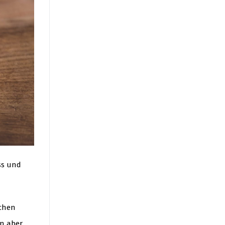
ss und
ochen
en aber